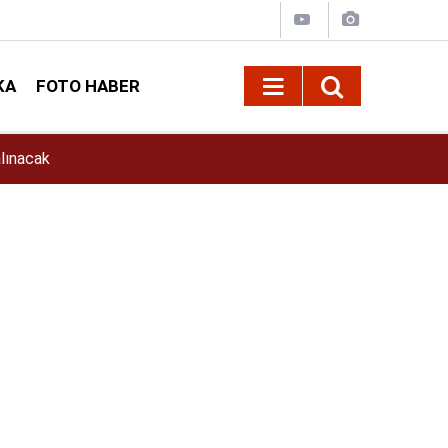
KA
FOTO HABER
11:39
İlkay Çiçek Kimdir? İlkay Çiçek Kaç Yaşında, E