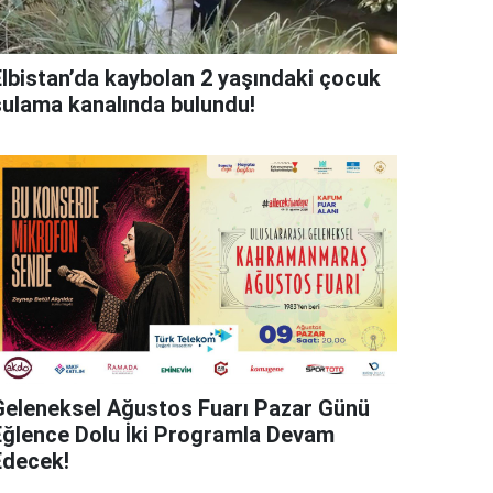
Elbistan’da kaybolan 2 yaşındaki çocuk
sulama kanalında bulundu!
Geleneksel Ağustos Fuarı Pazar Günü
Eğlence Dolu İki Programla Devam
Edecek!