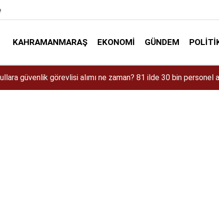
e
KAHRAMANMARAŞ
EKONOMI
GÜNDEM
POLITI
aman Çıkacak? iPhone 18 Pro Max Özellikleri ve Tahmini Fiyatı