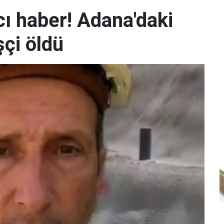
ı haber! Adana'daki
şçi öldü