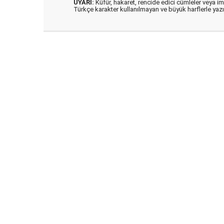
UYARI:
Küfür, hakaret, rencide edici cümleler veya imal
Türkçe karakter kullanılmayan ve büyük harflerle ya