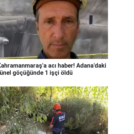
Kahramanmaraş'a acı haber! Adana'daki
tünel göçüğünde 1 işçi öldü