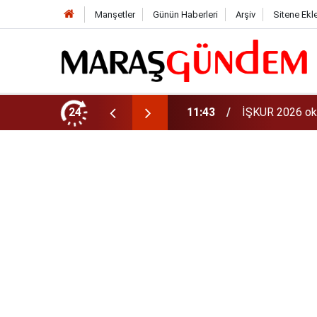
Manşetler
Günün Haberleri
Arşiv
Sitene Ekl
aman? 81 ilde 30 bin personel alınacak
24
11:40
iPhone 18 Ne Z