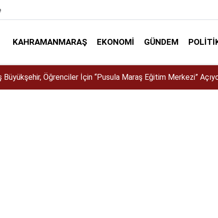
e
KAHRAMANMARAŞ
EKONOMI
GÜNDEM
POLITI
a İklim Dirençli Tarım İçin Güç Birliği!