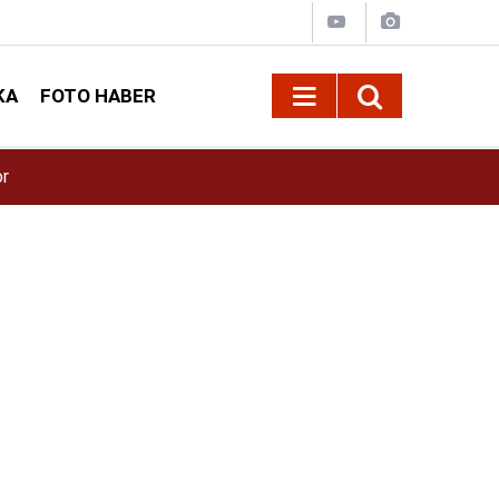
KA
FOTO HABER
15:09
Kahramanmaraş’ta bina çöktü!