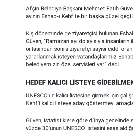
Afşin Belediye Başkanı Mehmet Fatih Güve
ayının Eshab-ı Kehf'te bir başka güzel geçtiğ
Kış döneminde de ziyaretçisi bulunan Eshab-
Güven, "Ramazan ayı dolayısıyla insanların i
ortasından sonra ziyaretçi sayısı ciddi or
yararlanmak isteyen vatandaşlarımız Eshab-
belediyemizin özel servisleri var." dedi.
HEDEF KALICI LİSTEYE GİDEBİLME
UNESCO'un kalıcı listesine girmek için çalı
Kehf'i kalıcı listeye aday göstermeyi amaçlad
Güven, istatistiklere göre dünya genelinde 
yüzde 30'unun UNESCO listesini esas aldığın