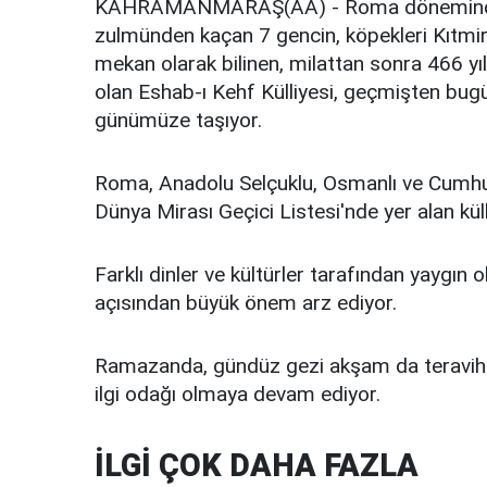
KAHRAMANMARAŞ(AA) - Roma döneminde Hrist
zulmünden kaçan 7 gencin, köpekleri Kıtmir i
mekan olarak bilinen, milattan sonra 466 yı
olan Eshab-ı Kehf Külliyesi, geçmişten bugü
günümüze taşıyor.
Roma, Anadolu Selçuklu, Osmanlı ve Cumhu
Dünya Mirası Geçici Listesi'nde yer alan kül
Farklı dinler ve kültürler tarafından yaygın 
açısından büyük önem arz ediyor.
Ramazanda, gündüz gezi akşam da teravih içi
ilgi odağı olmaya devam ediyor.
İLGİ ÇOK DAHA FAZLA