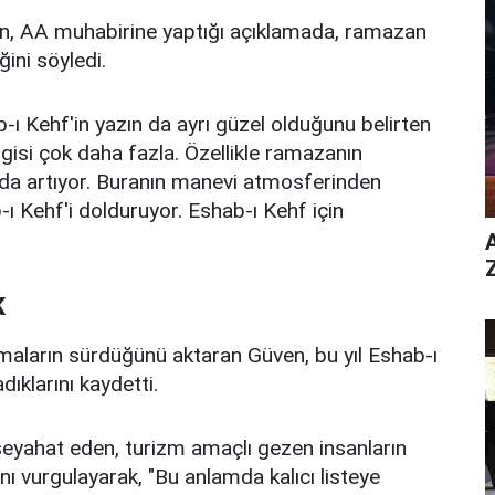
n, AA muhabirine yaptığı açıklamada, ramazan
ini söyledi.
ı Kehf'in yazın da ayrı güzel olduğunu belirten
lgisi çok daha fazla. Özellikle ramazanın
anda artıyor. Buranın manevi atmosferinden
ı Kehf'i dolduruyor. Eshab-ı Kehf için
K
şmaların sürdüğünü aktaran Güven, bu yıl Eshab-ı
ıklarını kaydetti.
seyahat eden, turizm amaçlı gezen insanların
ı vurgulayarak, "Bu anlamda kalıcı listeye