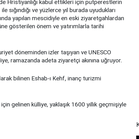
iyanlığı kabul ettikleri için putperestlerin
le sığındığı ve yüzlerce yıl burada uyudukları
lında yapılan mescidiyle en eski ziyaretgahlardan
ne gösterilen önem ve yatırımlarla tarihi
riyet döneminden izler taşıyan ve UNESCO
liye, ramazanda adeta ziyaretçi akınına uğruyor.
olarak bilinen Eshab-ı Kehf, inanç turizmi
n gelinen külliye, yaklaşık 1600 yıllık geçmişiyle