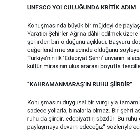
UNESCO YOLCULUĞUNDA KRİTİK ADIM
Konuşmasında büyük bir müjdeyi de payl
Yaratıcı Şehirler Ağı’na dâhil edilmek üzere
şehirden biri olduğunu açıkladı. Başvuru d
değerlendirme sürecinde olduğunu söyleyen
Türkiye’nin ilk ‘Edebiyat Şehri’ unvanını ala
kültür mirasının uluslararası boyutta tescill
“KAHRAMANMARAŞ’IN RUHU ŞİİRDİR”
Konuşmasını duygusal bir vurguyla tamamla
sadece yollarla, binalarla olmaz. Bir şehri
ruhu da şiirdir, edebiyattır, sözdür. Bu ruh
paylaşmaya devam edeceğiz” sözleriyle edebiy