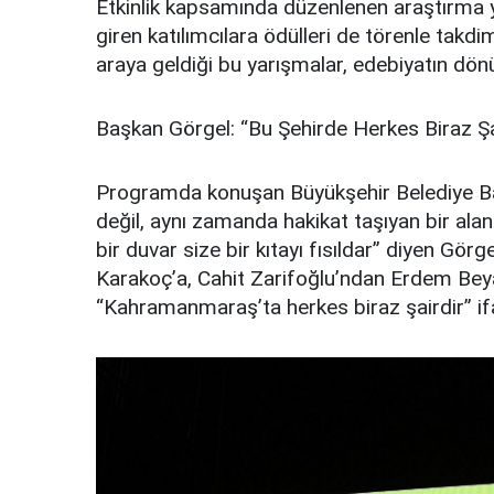
Etkinlik kapsamında düzenlenen araştırma y
giren katılımcılara ödülleri de törenle takdi
araya geldiği bu yarışmalar, edebiyatın dön
Başkan Görgel: “Bu Şehirde Herkes Biraz Şa
Programda konuşan Büyükşehir Belediye Başk
değil, aynı zamanda hakikat taşıyan bir alan
bir duvar size bir kıtayı fısıldar” diyen Gö
Karakoç’a, Cahit Zarifoğlu’ndan Erdem Beyaz
“Kahramanmaraş’ta herkes biraz şairdir” ifad