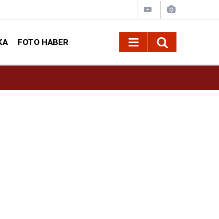
KA
FOTO HABER
16:42
Öz Sağlık-İş Kahramanmaraş Şube Başkanı Ar