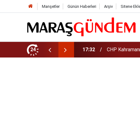
Manşetler
Günün Haberleri
Arşiv
Sitene Ekl
şkanı Oldu
24
17:08
Altın daha yüks