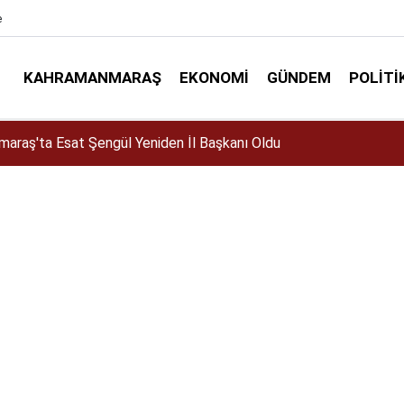
e
KAHRAMANMARAŞ
EKONOMI
GÜNDEM
POLITI
elir mi? Altın almalı mı? Satmalı mı? Uzmanlar ne diyor?