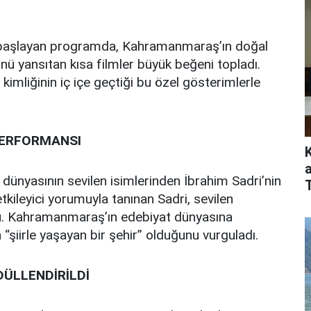
an başlayan programda, Kahramanmaraş’ın doğal
nünü yansıtan kısa filmler büyük beğeni topladı.
l kimliğinin iç içe geçtiği bu özel gösterimlerle
PERFORMANSI
 dünyasının sevilen isimlerinden İbrahim Sadri’nin
kileyici yorumuyla tanınan Sadri, sevilen
undu. Kahramanmaraş’ın edebiyat dünyasına
 “şiirle yaşayan bir şehir” olduğunu vurguladı.
ÜLLENDİRİLDİ