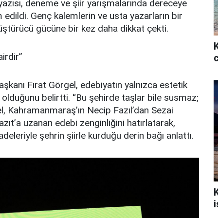
azısı, deneme ve şiir yarışmalarında dereceye
m edildi. Genç kalemlerin ve usta yazarların bir
üştürücü gücüne bir kez daha dikkat çekti.
irdir”
anı Fırat Görgel, edebiyatın yalnızca estetik
 olduğunu belirtti. “Bu şehirde taşlar bile susmaz;
rgel, Kahramanmaraş’ın Necip Fazıl’dan Sezai
ıt’a uzanan edebi zenginliğini hatırlatarak,
eleriyle şehrin şiirle kurduğu derin bağı anlattı.
i