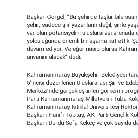
Başkan Görgel, “Bu şehirde taşlar bile susma
şehir, sadece şiir yazanların değil, şiirle ya
var olan potansiyelini uluslararası arenada
yolculuğunda önemli bir aşama kat ettik. 
devam ediyor. Ve eğer nasip olursa Kahrama
unvanını alacak” dedi.
Kahramanmaraş Büyükşehir Belediyesi taraf
5’incisi düzenlenen Uluslararası Şiir ve Ede
Merkezi’nde gerçekleştirilen görkemli prog
Parti Kahramanmaraş Milletvekili Tuba Köks
Kahramanmaraş İstiklal Üniversitesi Rektör
Başkanı Hanifi Toptaş, AK Parti Gençlik Kol
Başkanı Durdu Sefa Kekeç ve çok sayıda dave