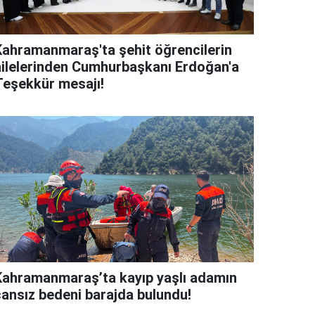
Kahramanmaraş'ta şehit öğrencilerin
ailelerinden Cumhurbaşkanı Erdoğan'a
Teşekkür mesajı!
Kahramanmaraş’ta kayıp yaşlı adamın
cansız bedeni barajda bulundu!