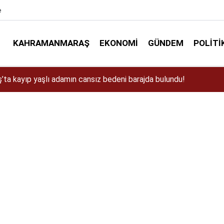
e
KAHRAMANMARAŞ
EKONOMI
GÜNDEM
POLITI
ta kamyonetten düşen işçi hayatını kaybetti!