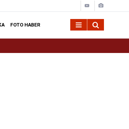
KA
FOTO HABER
22:25
Anahtar Parti'den Önsen Yıkımlarına Tepki: "