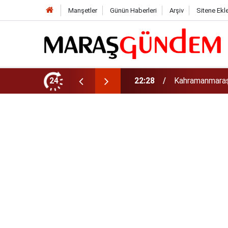
Manşetler
Günün Haberleri
Arşiv
Sitene Ekl
i barajda bulundu!
24
22:27
Kahramanmaraş’