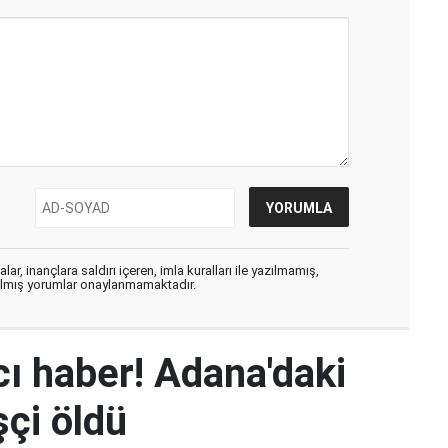
ar, inançlara saldırı içeren, imla kuralları ile yazılmamış,
zılmış yorumlar onaylanmamaktadır.
ı haber! Adana'daki
şçi öldü