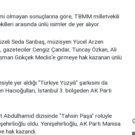
smi olmayan sonuçlarına göre, TBMM milletvekili
killeri arasında ünlü isimler de yer alıyor.
üzeli Seda Sarıbaş, müzisyen Yücel Arzen
u, gazeteciler Cengiz Çandar, Tuncay Özkan, Ali
Osman Gökçek Meclis'e girmeye hak kazanan ünlü
le yer aldığı "Türkiye Yüzyılı" şarkısını da
 Hacıoğulları, İstanbul 3. bölgeden AK Parti
aht Abdülhamid dizisinde "Tahsin Paşa" rolüyle
hirlioğlu oldu. Yenişehirlioğlu, AK Parti Manisa
eye hak kazandı.