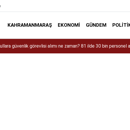
e
KAHRAMANMARAŞ
EKONOMI
GÜNDEM
POLITI
aman Çıkacak? iPhone 18 Pro Max Özellikleri ve Tahmini Fiyatı