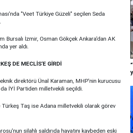
ası'nda "Veet Türkiye Güzeli" seçilen Seda
.
nem Bursalı İzmir, Osman Gökçek Ankara'dan AK
nda yer aldı.
KEŞ DE MECLİS'E GİRDİ
 teknik direktörü Ünal Karaman, MHP'nin kurucusu
 İYİ Partiden milletvekili seçildi.
ürkeş Taş ise Adana milletvekili olarak görev
rosu'nun silahlı saldırıda hayatını kaybeden eski