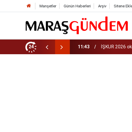
Manşetler
Günün Haberleri
Arşiv
Sitene Ekl
aman? 81 ilde 30 bin personel alınacak
24
11:40
iPhone 18 Ne Z