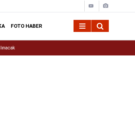
KA
FOTO HABER
11:39
İlkay Çiçek Kimdir? İlkay Çiçek Kaç Yaşında, E