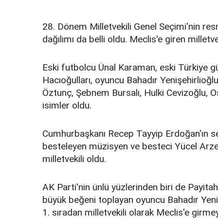
28. Dönem Milletvekili Genel Seçimi'nin re
dağılımı da belli oldu. Meclis'e giren milletve
Eski futbolcu Ünal Karaman, eski Türkiye g
Hacıoğulları, oyuncu Bahadır Yenişehirlioğl
Öztunç, Şebnem Bursalı, Hulki Cevizoğlu, 
isimler oldu.
Cumhurbaşkanı Recep Tayyip Erdoğan'ın sesiy
besteleyen müzisyen ve besteci Yücel Arzen
milletvekili oldu.
AK Parti'nin ünlü yüzlerinden biri de Payit
büyük beğeni toplayan oyuncu Bahadır Yenişe
1. sıradan milletvekili olarak Meclis'e girm