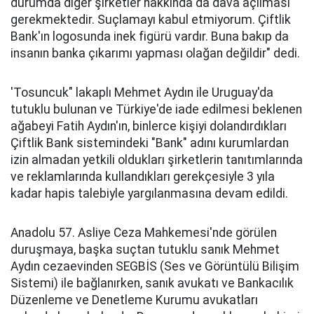
durumda diğer şirketler hakkında da dava açılması
gerekmektedir. Suçlamayı kabul etmiyorum. Çiftlik
Bank'ın logosunda inek figürü vardır. Buna bakıp da
insanın banka çıkarımı yapması olağan değildir" dedi.
'Tosuncuk" lakaplı Mehmet Aydın ile Uruguay'da
tutuklu bulunan ve Türkiye'de iade edilmesi beklenen
ağabeyi Fatih Aydın'ın, binlerce kişiyi dolandırdıkları
Çiftlik Bank sistemindeki "Bank" adını kurumlardan
izin almadan yetkili oldukları şirketlerin tanıtımlarında
ve reklamlarında kullandıkları gerekçesiyle 3 yıla
kadar hapis talebiyle yargılanmasına devam edildi.
Anadolu 57. Asliye Ceza Mahkemesi'nde görülen
duruşmaya, başka suçtan tutuklu sanık Mehmet
Aydın cezaevinden SEGBİS (Ses ve Görüntülü Bilişim
Sistemi) ile bağlanırken, sanık avukatı ve Bankacılık
Düzenleme ve Denetleme Kurumu avukatları