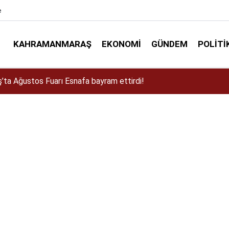
e
KAHRAMANMARAŞ
EKONOMI
GÜNDEM
POLITI
a Dulkadiroğlu Kırsalına 45 Milyonluk Yol Yatırımı!