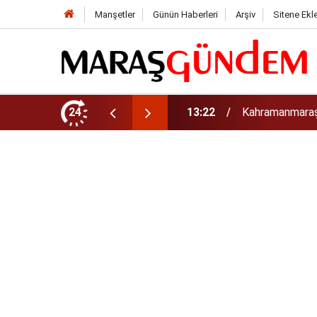
Manşetler
Günün Haberleri
Arşiv
Sitene Ekl
tirdi!
24
13:17
Kahramanmaraş’t