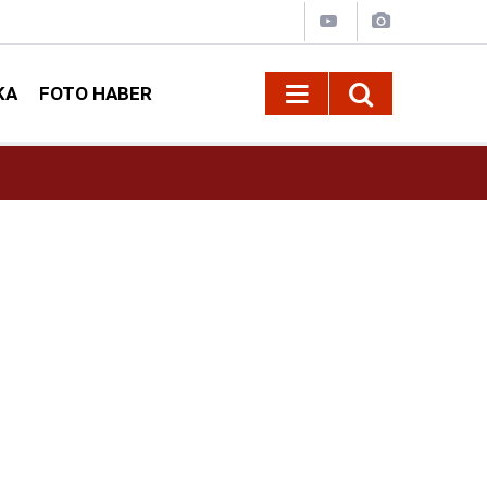
KA
FOTO HABER
13:13
Geleneksel Ağustos Fuarı'nda Sahne Zakkum