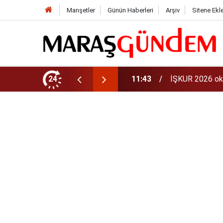
Manşetler
Günün Haberleri
Arşiv
Sitene Ekl
aman? 81 ilde 30 bin personel alınacak
24
11:40
iPhone 18 Ne Z