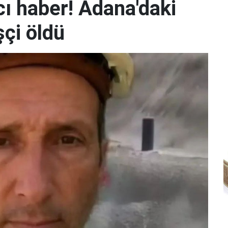
ı haber! Adana'daki
şçi öldü