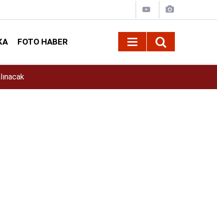
KA
FOTO HABER
11:39
İlkay Çiçek Kimdir? İlkay Çiçek Kaç Yaşında, E