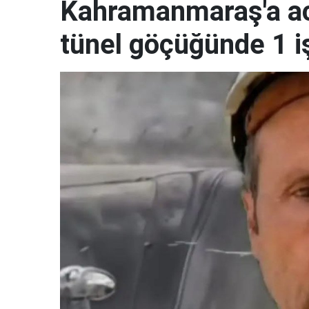
Kahramanmaraş'a ac
tünel göçüğünde 1 i