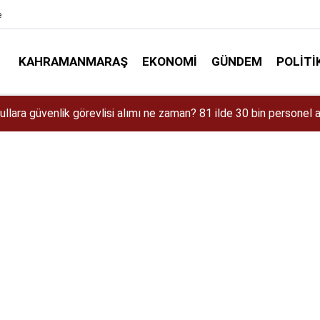
e
KAHRAMANMARAŞ
EKONOMI
GÜNDEM
POLITI
aman Çıkacak? iPhone 18 Pro Max Özellikleri ve Tahmini Fiyatı