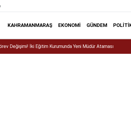
e
KAHRAMANMARAŞ
EKONOMI
GÜNDEM
POLITI
ser için Kahramanmaraş’a geliyor!