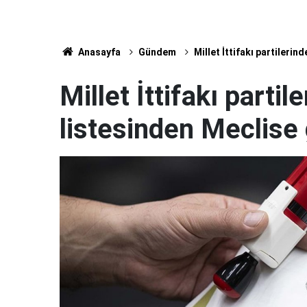
Anasayfa
Gündem
Millet İttifakı partileri
Millet İttifakı parti
listesinden Meclise 