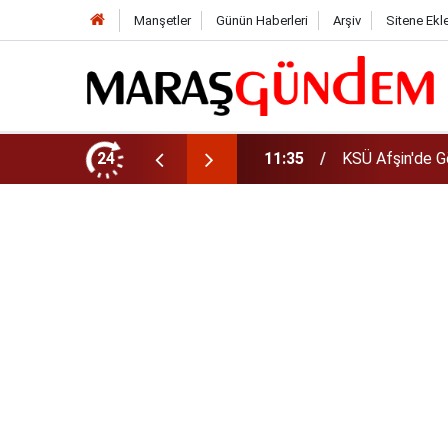
Manşetler
Günün Haberleri
Arşiv
Sitene Ekl
da Yeni Müdür Ataması
24
10:14
Funda Arar kon