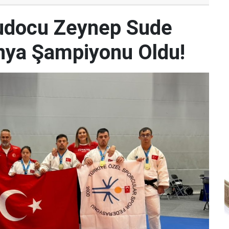
udocu Zeynep Sude
Dünya Şampiyonu Oldu!