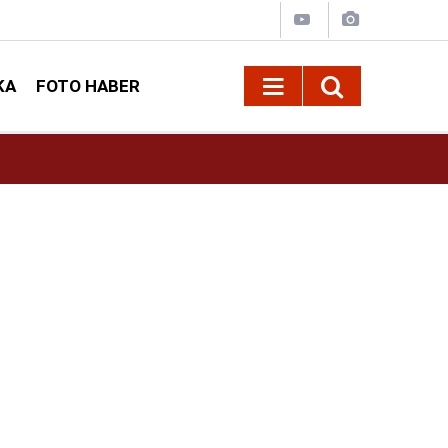
KA
FOTO HABER
10:09
Kahramanmaraş’ta Madrigal konserine büyük i