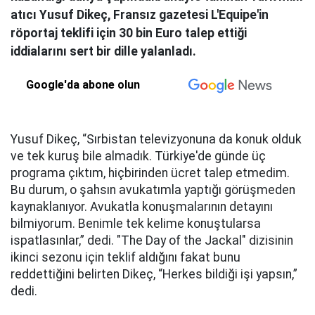
atıcı Yusuf Dikeç, Fransız gazetesi L'Equipe'in
röportaj teklifi için 30 bin Euro talep ettiği
iddialarını sert bir dille yalanladı.
Google'da abone olun
Yusuf Dikeç, “Sırbistan televizyonuna da konuk olduk
ve tek kuruş bile almadık. Türkiye'de günde üç
programa çıktım, hiçbirinden ücret talep etmedim.
Bu durum, o şahsın avukatımla yaptığı görüşmeden
kaynaklanıyor. Avukatla konuşmalarının detayını
bilmiyorum. Benimle tek kelime konuştularsa
ispatlasınlar,” dedi. "The Day of the Jackal" dizisinin
ikinci sezonu için teklif aldığını fakat bunu
reddettiğini belirten Dikeç, “Herkes bildiği işi yapsın,”
dedi.