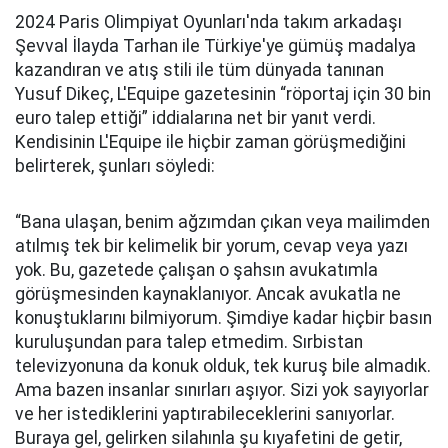
2024 Paris Olimpiyat Oyunları'nda takım arkadaşı
Şevval İlayda Tarhan ile Türkiye'ye gümüş madalya
kazandıran ve atış stili ile tüm dünyada tanınan
Yusuf Dikeç, L'Equipe gazetesinin “röportaj için 30 bin
euro talep ettiği” iddialarına net bir yanıt verdi.
Kendisinin L'Equipe ile hiçbir zaman görüşmediğini
belirterek, şunları söyledi:
“Bana ulaşan, benim ağzımdan çıkan veya mailimden
atılmış tek bir kelimelik bir yorum, cevap veya yazı
yok. Bu, gazetede çalışan o şahsın avukatımla
görüşmesinden kaynaklanıyor. Ancak avukatla ne
konuştuklarını bilmiyorum. Şimdiye kadar hiçbir basın
kuruluşundan para talep etmedim. Sırbistan
televizyonuna da konuk olduk, tek kuruş bile almadık.
Ama bazen insanlar sınırları aşıyor. Sizi yok sayıyorlar
ve her istediklerini yaptırabileceklerini sanıyorlar.
Buraya gel, gelirken silahınla şu kıyafetini de getir,