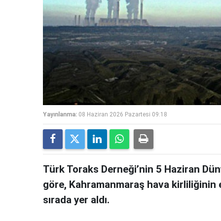
Yayınlanma:
08 Haziran 2026 Pazartesi 09:18
Türk Toraks Derneği’nin 5 Haziran Düny
göre, Kahramanmaraş hava kirliliğinin 
sırada yer aldı.