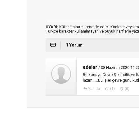
UYARI:
Küfür, hakaret, rencide edici cümleler veya imal
Türkçe karakter kullanılmayan ve büyük harflerle ya
1 Yorum
edeler
/ 08 Haziran 2026 11:2
Bu konuyu Çevre Şehircilik ve İ
lazım......Bu işler çevre günü k
Yanıtla
(1)
(0)