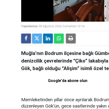
Yayınlanma:
08 Ağustos 2026 Cumartesi 10:16
Muğla’nın Bodrum ilçesine bağlı Gümbe
denizcilik çevrelerinde “Çiko” lakabıy
Gök, bağlı olduğu “Alişim” isimli özel 
Google'da abone olun
Memleketinden yıllar önce ayrılarak Bodrum’
düzenleyen Gök’ün, gece saatlerinde yakın ark