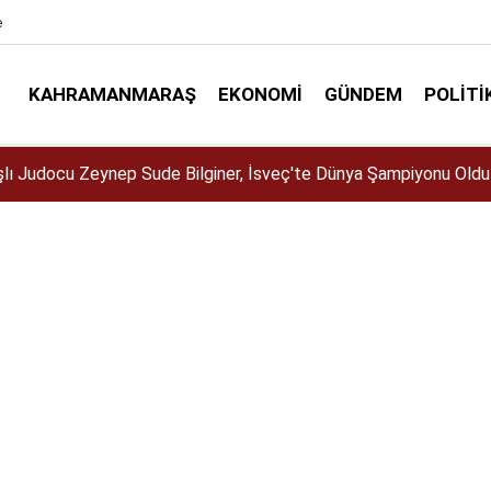
e
KAHRAMANMARAŞ
EKONOMI
GÜNDEM
POLITI
Büyükşehir, Öğrenciler İçin “Pusula Maraş Eğitim Merkezi” Açıy