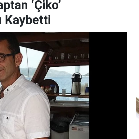
ptan ‘Çiko’
 Kaybetti