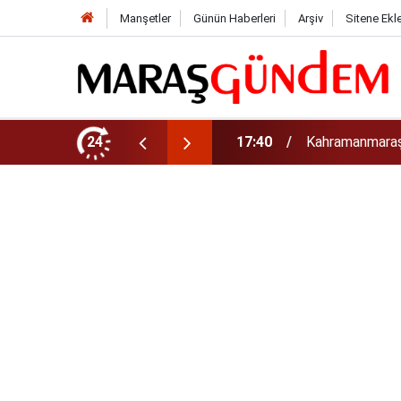
Manşetler
Günün Haberleri
Arşiv
Sitene Ekl
sveç'te Dünya Şampiyonu Oldu!
24
17:15
Kahramanmaraş 