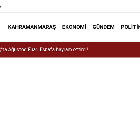
e
KAHRAMANMARAŞ
EKONOMI
GÜNDEM
POLITI
a Dulkadiroğlu Kırsalına 45 Milyonluk Yol Yatırımı!