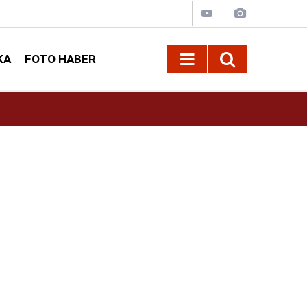
KA
FOTO HABER
13:13
Geleneksel Ağustos Fuarı'nda Sahne Zakkum