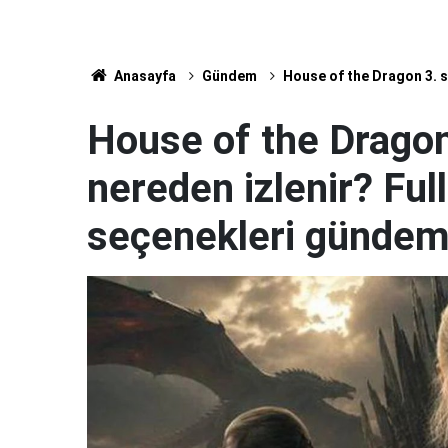
Anasayfa
Gündem
House of the Dragon 3. s
House of the Dragon
nereden izlenir? Ful
seçenekleri günde