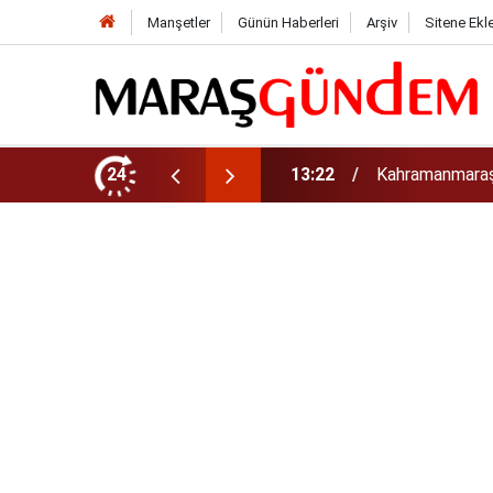
Manşetler
Günün Haberleri
Arşiv
Sitene Ekl
tirdi!
24
13:17
Kahramanmaraş’t