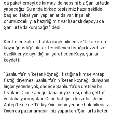
da paketlemeyi de kırmayı da hepsini biz Şanlıurfa'da
yapacağız. Şu anda birkaç tesisimiz hazır şekilde
başladı fakat yeni yapılanlar da var. İnşallah
önümüzdeki yıla hazırlığımız var lisanslı depoyu da
Şanlıurfa'da kuracağız." dedi.
Kentte en kaliteli fıstık olarak bilinen ve "Urfa keten
köyneği fıstığı" olarak tescillenen fıstığın lezzeti ve
özellikleriyle ayrıldığına işaret eden Kaya, şunları
kaydetti:
"Şanlıurfa'nın 'keten köyneği' fıstığına kimse Antep
fıstığı diyemez, Şanlıurfa'nın 'keten köyneği' dünyanın
hiçbir yerinde yok, sadece Şanlıurfa'da üretilen bir
fıstıktır. Onun kabuğu daha beyazımsı, daha şeffaf
ve daha yumuşaktır. Onun fıstığının lezzetini de ne
Antep'te ne de Türkiye'nin hiçbir yerinde bulabilirsiniz.
Onun da pazarlamasını biz yaparken 'Şanlıurfa keten