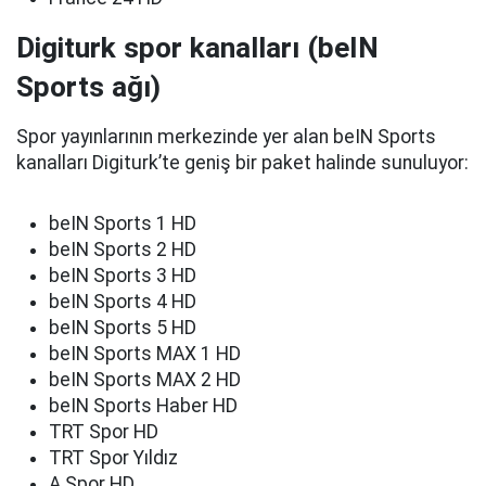
Digiturk spor kanalları (beIN
Sports ağı)
Spor yayınlarının merkezinde yer alan beIN Sports
kanalları Digiturk’te geniş bir paket halinde sunuluyor:
beIN Sports 1 HD
beIN Sports 2 HD
beIN Sports 3 HD
beIN Sports 4 HD
beIN Sports 5 HD
beIN Sports MAX 1 HD
beIN Sports MAX 2 HD
beIN Sports Haber HD
TRT Spor HD
TRT Spor Yıldız
A Spor HD