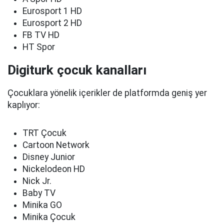
Eurosport 1 HD
Eurosport 2 HD
FB TV HD
HT Spor
Digiturk çocuk kanalları
Çocuklara yönelik içerikler de platformda geniş yer
kaplıyor:
TRT Çocuk
Cartoon Network
Disney Junior
Nickelodeon HD
Nick Jr.
Baby TV
Minika GO
Minika Çocuk