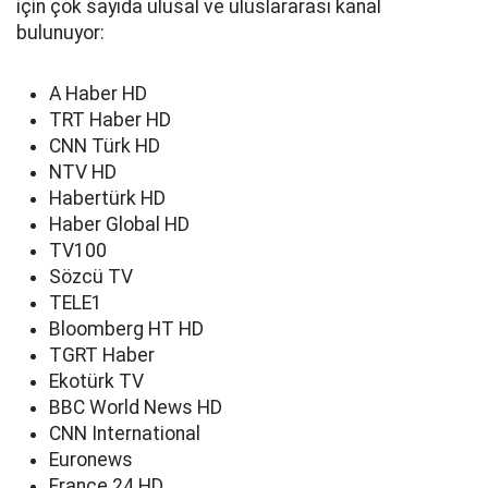
için çok sayıda ulusal ve uluslararası kanal
bulunuyor:
A Haber HD
TRT Haber HD
CNN Türk HD
NTV HD
Habertürk HD
Haber Global HD
TV100
Sözcü TV
TELE1
Bloomberg HT HD
TGRT Haber
Ekotürk TV
BBC World News HD
CNN International
Euronews
France 24 HD