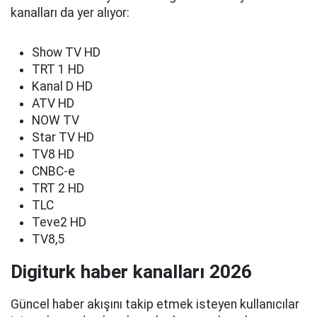
kanalları da yer alıyor:
Show TV HD
TRT 1 HD
Kanal D HD
ATV HD
NOW TV
Star TV HD
TV8 HD
CNBC-e
TRT 2 HD
TLC
Teve2 HD
TV8,5
Digiturk haber kanalları 2026
Güncel haber akışını takip etmek isteyen kullanıcılar