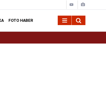
KA
FOTO HABER
11:37
Çitlekçi Halka Arz Ne Zaman? 2026 Çitlekçi Ha