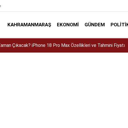
e
KAHRAMANMARAŞ
EKONOMI
GÜNDEM
POLITI
dir? İlkay Çiçek Kaç Yaşında, Evli mi, Eşi Kim?