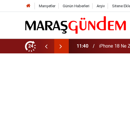
Manşetler
Günün Haberleri
Arşiv
Sitene Ekl
zellikleri ve Tahmini Fiyatı
24
11:39
İlkay Çiçek Kim