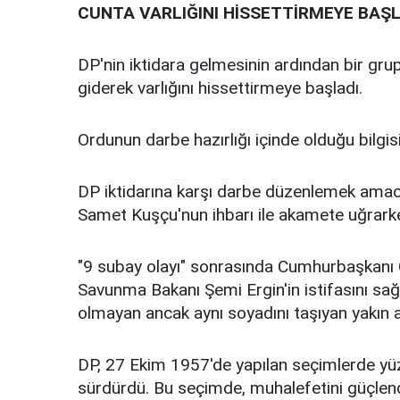
CUNTA VARLIĞINI HİSSETTİRMEYE BAŞ
DP'nin iktidara gelmesinin ardından bir gru
giderek varlığını hissettirmeye başladı.
Ordunun darbe hazırlığı içinde olduğu bilgis
DP iktidarına karşı darbe düzenlemek amacıy
Samet Kuşçu'nun ihbarı ile akamete uğrarken
"9 subay olayı" sonrasında Cumhurbaşkanı Ce
Savunma Bakanı Şemi Ergin'in istifasını sağ
olmayan ancak aynı soyadını taşıyan yakın 
DP, 27 Ekim 1957'de yapılan seçimlerde yüzde
sürdürdü. Bu seçimde, muhalefetini güçlend