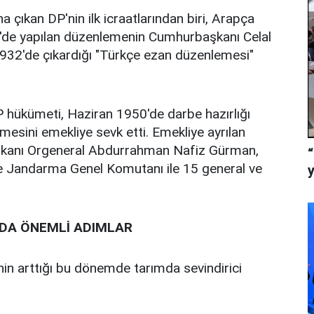
na çıkan DP'nin ilk icraatlarından biri, Arapça
'de yapılan düzenlemenin Cumhurbaşkanı Celal
932'de çıkardığı "Türkçe ezan düzenlemesi"
P hükümeti, Haziran 1950'de darbe hazırlığı
esini emekliye sevk etti. Emekliye ayrılan
şkanı Orgeneral Abdurrahman Nafiz Gürman,
ve Jandarma Genel Komutanı ile 15 general ve
ADA ÖNEMLİ ADIMLAR
nin arttığı bu dönemde tarımda sevindirici