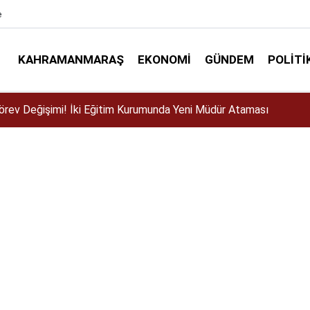
e
KAHRAMANMARAŞ
EKONOMI
GÜNDEM
POLITI
ser için Kahramanmaraş’a geliyor!