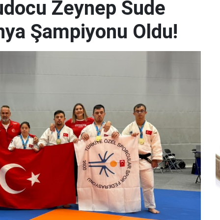
udocu Zeynep Sude
Dünya Şampiyonu Oldu!