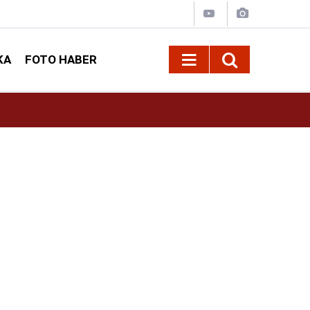
KA
FOTO HABER
10:09
Kahramanmaraş’ta Madrigal konserine büyük i