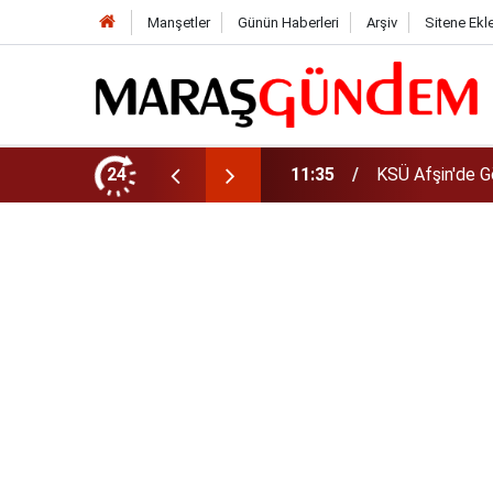
Manşetler
Günün Haberleri
Arşiv
Sitene Ekl
da Yeni Müdür Ataması
24
10:14
Funda Arar kon