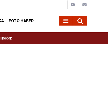
KA
FOTO HABER
11:39
İlkay Çiçek Kimdir? İlkay Çiçek Kaç Yaşında, E