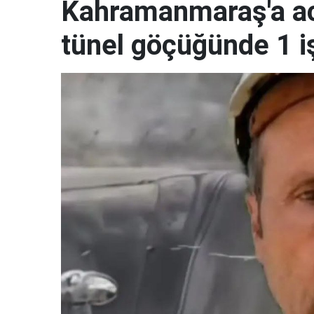
Kahramanmaraş'a ac
tünel göçüğünde 1 i