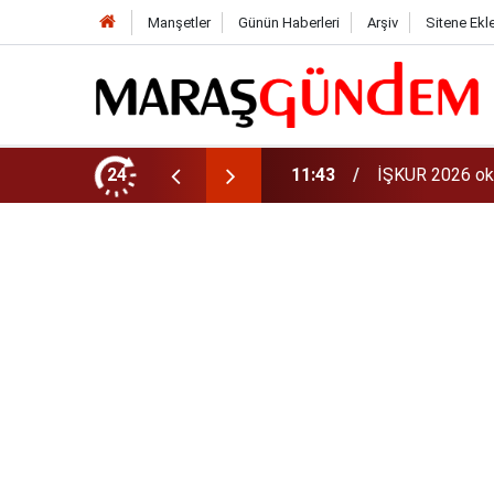
Manşetler
Günün Haberleri
Arşiv
Sitene Ekl
aman? 81 ilde 30 bin personel alınacak
24
11:40
iPhone 18 Ne Z