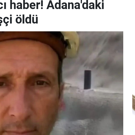
ı haber! Adana'daki
şçi öldü