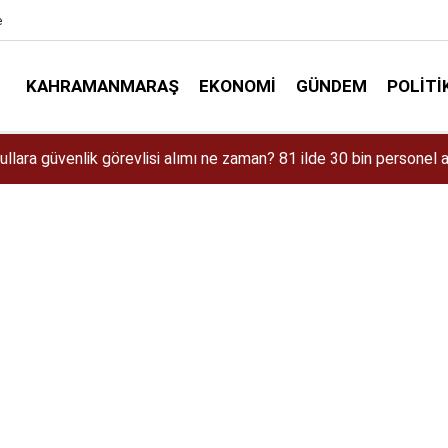
e
KAHRAMANMARAŞ
EKONOMI
GÜNDEM
POLITI
aman Çıkacak? iPhone 18 Pro Max Özellikleri ve Tahmini Fiyatı