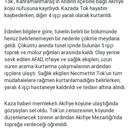
Tok , Kahramanmaraş’ın Andırın ilçesine bağlı Akifiye
köyü nüfusuna kayıtlıydı. Kazada Tok hayatını
kaybederken, diğer 4 işçi yaralı olarak kurtarıldı.
Edinilen bilgilere göre, tünelin belirli bir bölümünde
henüz belirlenemeyen bir nedenle çökme meydana
geldi. Çöküntü anında tünel içinde bulunan 5 işçi
toprak ve moloz yığınları arasında kaldı. Olay yerine
sevk edilen AFAD, itfaiye ve sağlık ekipleri, uzun
süren arama-kurtarma çalışmalarının ardından
işçilere ulaştı. Sağlık ekipleri Necmettin Tok’un tüm
müdahalelere rağmen kurtarılamadığını belirlerken,
yaralı 4 işçi hastaneye kaldırıldı ve tedavi altına alındı.
Kaza haberi memleketi Akifiye köyüne ulaştığında
gözyaşları sel oldu. Tok’un cenazesinin, köyünde
düzenlenecek törenin ardından Akifiye Mezarlığı’nda
toprağa verileceği öğrenildi.