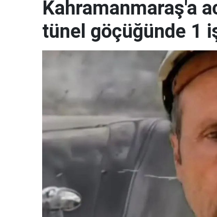
Kahramanmaraş'a ac
tünel göçüğünde 1 i