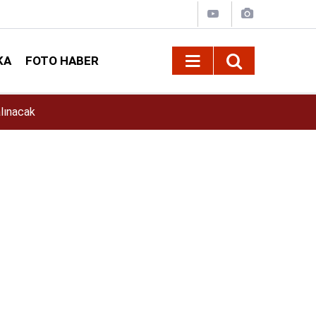
KA
FOTO HABER
11:39
İlkay Çiçek Kimdir? İlkay Çiçek Kaç Yaşında, E