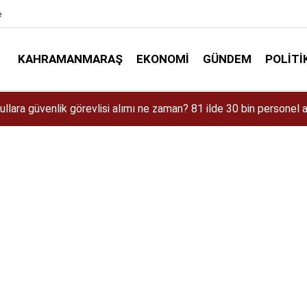
e
KAHRAMANMARAŞ
EKONOMI
GÜNDEM
POLITI
aman Çıkacak? iPhone 18 Pro Max Özellikleri ve Tahmini Fiyatı