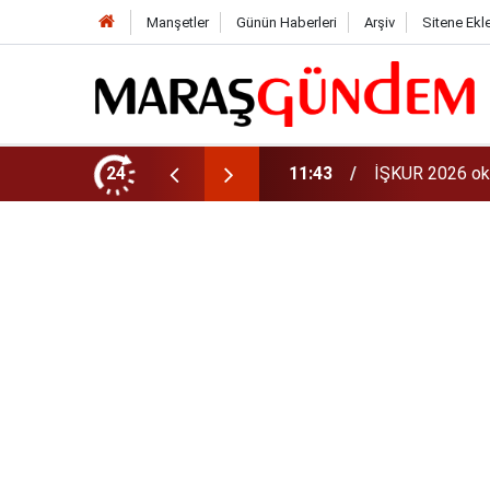
Manşetler
Günün Haberleri
Arşiv
Sitene Ekl
aman? 81 ilde 30 bin personel alınacak
24
11:40
iPhone 18 Ne Z