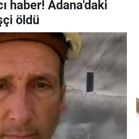
ı haber! Adana'daki
şçi öldü