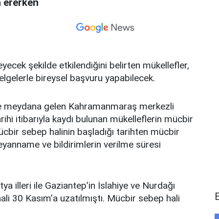
a ererken
ecek şekilde etkilendiğini belirten mükellefler,
belgelerle bireysel başvuru yapabilecek.
’te meydana gelen Kahramanmaraş merkezli
hi itibarıyla kaydı bulunan mükelleflerin mücbir
ücbir sebep halinin başladığı tarihten mücbir
eyanname ve bildirimlerin verilme süresi
illeri ile Gaziantep’in İslahiye ve Nurdağı
hali 30 Kasım’a uzatılmıştı. Mücbir sebep hali