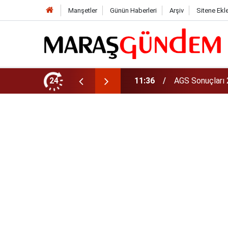
Manşetler
Günün Haberleri
Arşiv
Sitene Ekl
Ebrar Karakurt
çları Ne Zaman Açıklanacak?
24
11:35
mı?