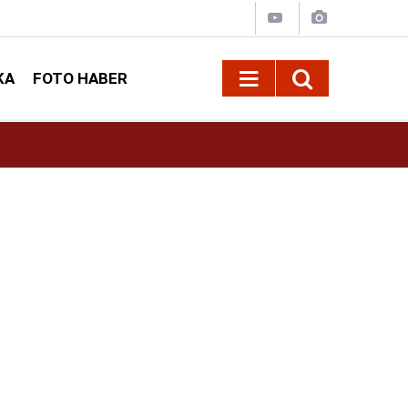
KA
FOTO HABER
ayacak
10:16
Kahramanmaraşlı Kaptan ‘Çiko’ Teknesinde H