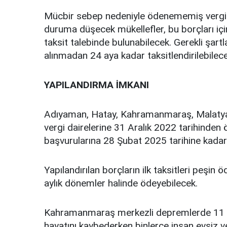
Mücbir sebep nedeniyle ödenememiş vergi 
duruma düşecek mükellefler, bu borçları iç
taksit talebinde bulunabilecek. Gerekli şartl
alınmadan 24 aya kadar taksitlendirilebilece
YAPILANDIRMA İMKANI
Adıyaman, Hatay, Kahramanmaraş, Malatya il
vergi dairelerine 31 Aralık 2022 tarihinden ö
başvurularına 28 Şubat 2025 tarihine kadar
Yapılandırılan borçların ilk taksitleri peşi
aylık dönemler halinde ödeyebilecek.
Kahramanmaraş merkezli depremlerde 11 çev
hayatını kaybederken binlerce insan evsiz 