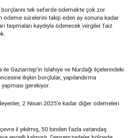
borçlarını tek seferde ödemekte çok zor
in ödeme sürelerini takip eden ay sonuna kadar
arı taşımaları kaydıyla ödenecek vergiler faiz
k.
e Gaziantep’in İslahiye ve Nurdağı ilçelerindeki
ncesine ilişkin borçlular, yapılandırma
 yapması gerekiyor.
n ödeyenler, 2 Nisan 2025’e kadar diğer ödemeleri
re il yıkılmış, 50 binden fazla vatandaş
veya engelli kalmıştı. Depremzedeler bölgede