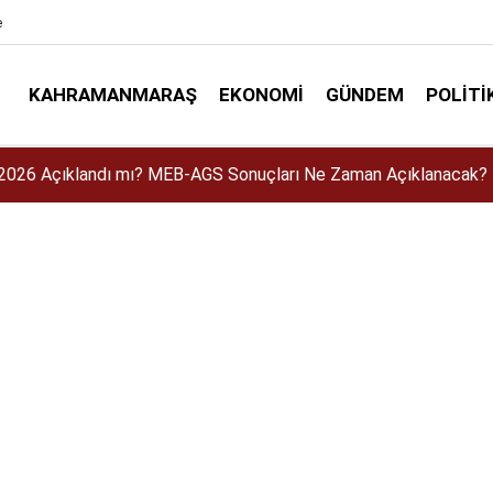
e
KAHRAMANMARAŞ
EKONOMI
GÜNDEM
POLITI
’un Sağlık Durumunda Son Gelişme! Avrupa Şampiyonası’nda Oyn