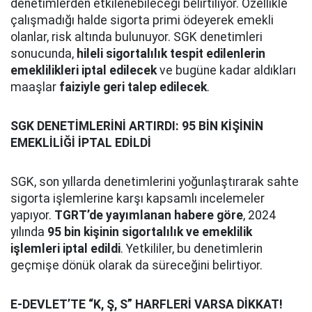
denetimlerden etkilenebileceği belirtiliyor. Özellikle
çalışmadığı halde sigorta primi ödeyerek emekli
olanlar, risk altında bulunuyor. SGK denetimleri
sonucunda,
hileli sigortalılık tespit edilenlerin
emeklilikleri iptal edilecek
ve bugüne kadar aldıkları
maaşlar
faiziyle geri talep edilecek
.
SGK DENETİMLERİNİ ARTIRDI: 95 BİN KİŞİNİN
EMEKLİLİĞİ İPTAL EDİLDİ
SGK, son yıllarda denetimlerini yoğunlaştırarak sahte
sigorta işlemlerine karşı kapsamlı incelemeler
yapıyor.
TGRT’de yayımlanan habere göre
, 2024
yılında
95 bin kişinin sigortalılık ve emeklilik
işlemleri iptal edildi
. Yetkililer, bu denetimlerin
geçmişe dönük olarak da süreceğini belirtiyor.
E-DEVLET’TE “K, Ş, S” HARFLERİ VARSA DİKKAT!