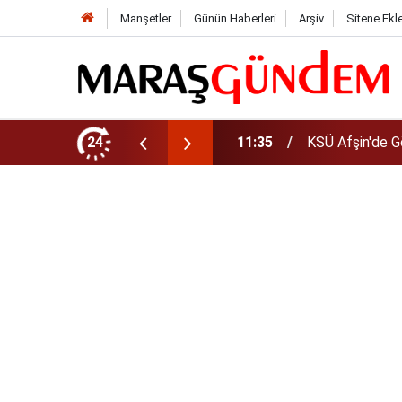
Manşetler
Günün Haberleri
Arşiv
Sitene Ekl
da Yeni Müdür Ataması
24
10:14
Funda Arar kon