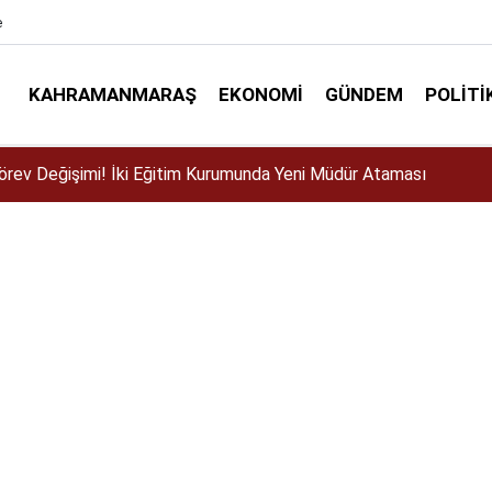
e
KAHRAMANMARAŞ
EKONOMI
GÜNDEM
POLITI
ser için Kahramanmaraş’a geliyor!