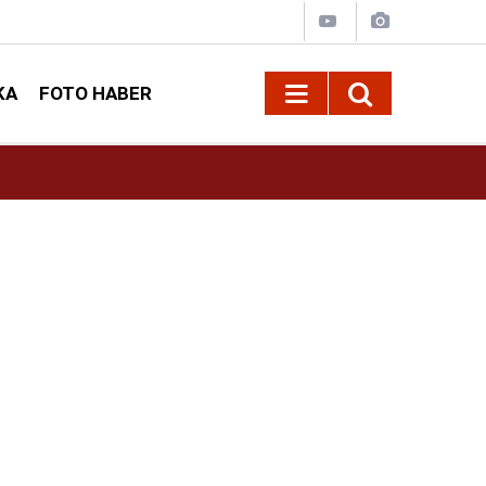
KA
FOTO HABER
10:09
Kahramanmaraş’ta Madrigal konserine büyük i