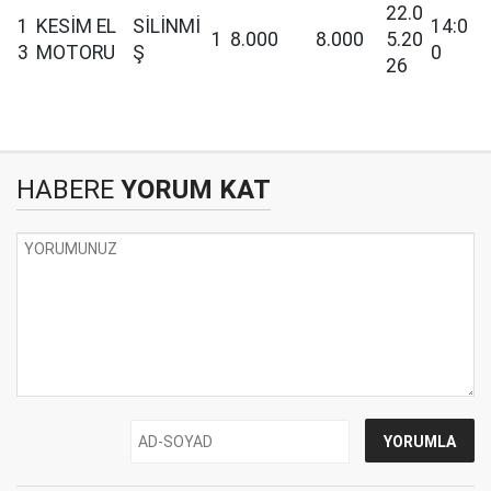
22.0
1
KESİM EL
SİLİNMİ
14:0
1
8.000
8.000
5.20
3
MOTORU
Ş
0
26
HABERE
YORUM KAT