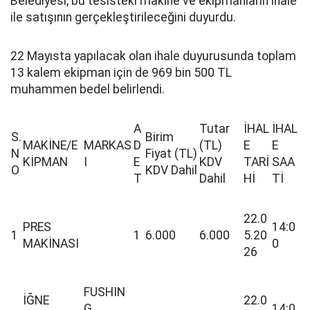
Belediyesi, bu tesisteki makine ve ekipmanların ihale
ile satışının gerçekleştirileceğini duyurdu.
22 Mayısta yapılacak olan ihale duyurusunda toplam
13 kalem ekipman için de 969 bin 500 TL
muhammen bedel belirlendi.
A
Tutar
İHAL
İHAL
S.
Birim
MAKİNE/E
MARKAS
D
(TL)
E
E
N
Fiyat (TL)
KİPMAN
I
E
KDV
TARİ
SAA
O
KDV Dahil
T
Dahil
Hİ
Tİ
22.0
PRES
14:0
1
1
6.000
6.000
5.20
MAKİNASI
0
26
FUSHIN
İĞNE
22.0
G
14:0