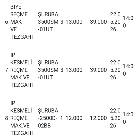
BIYE
REÇME
ŞURUBA
22.0
14:0
6
MAK
3500SM
3
13.000
39.000
5.20
0
VE
-01UT
26
TEZGAHI
İP
KESMELİ
ŞURUBA
22.0
14:0
7
REÇME
3500SM
3
13.000
39.000
5.20
0
MAK.VE
-01UT
26
TEZGAHI
İP
KESMELİ
ŞURUBA
22.0
14:0
8
REÇME
-2500D-
1
12.000
12.000
5.20
0
MAK.VE
02BB
26
TEZGAHI