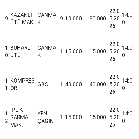
22.0
KAZANLI
CANMA
14:0
9
9
10.000
90.000
5.20
ÜTÜ MAK.
K
0
26
22.0
1
BUHARLI
CANMA
14:0
1
15.000
15.000
5.20
0
ÜTÜ
K
0
26
22.0
1
KOMPRES
14:0
GBS
1
40.000
40.000
5.20
1
ÖR
0
26
İPLİK
22.0
1
YENİ
14:0
SARMA
1
15.000
15.000
5.20
2
ÇAĞIN
0
MAK.
26