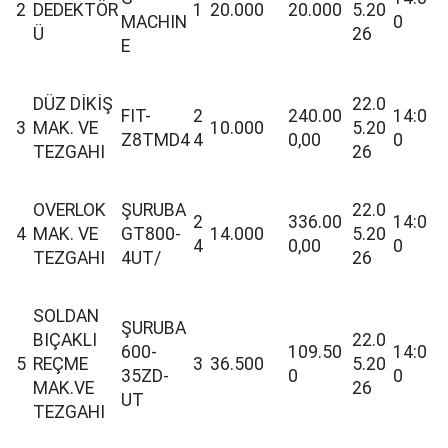
2
DEDEKTÖR
1
20.000
20.000
5.20
MACHIN
0
Ü
26
E
DÜZ DİKİŞ
22.0
FIT-
2
240.00
14:0
3
MAK. VE
10.000
5.20
Z8TMD4
4
0,00
0
TEZGAHI
26
OVERLOK
ŞURUBA
22.0
2
336.00
14:0
4
MAK. VE
GT800-
14.000
5.20
4
0,00
0
TEZGAHI
4UT/
26
SOLDAN
ŞURUBA
BIÇAKLI
22.0
600-
109.50
14:0
5
REÇME
3
36.500
5.20
35ZD-
0
0
MAK.VE
26
UT
TEZGAHI