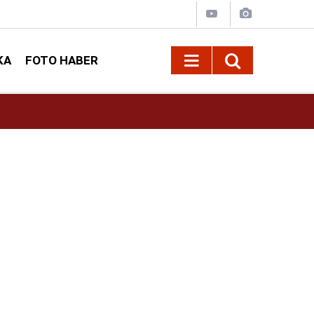
KA
FOTO HABER
13:13
Geleneksel Ağustos Fuarı'nda Sahne Zakkum