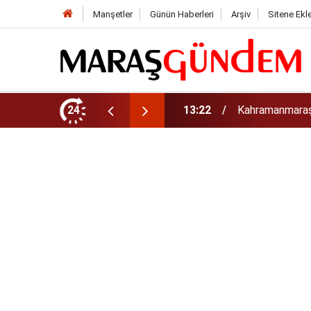
Manşetler
Günün Haberleri
Arşiv
Sitene Ekl
tirdi!
24
13:17
Kahramanmaraş’t