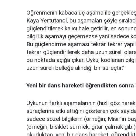
Öğrenmenin kabaca üç aşama ile gerçekleşt
Kaya Yertutanol, bu aşamaları şöyle sıraladı
güçlendirilerek kalıcı hale getirilir, en sonun
bilgi ilk aşamayı geçemezse yani sadece k
Bu güçlendirme aşaması tekrar tekrar yapılab
tekrar güçlendirilerek daha uzun süreli ol
bu noktada açığa çıkar. Uyku, kodlanan bilgil
uzun süreli belleğe alındığı bir süreçtir.”
Yeni bir dans hareketi öğrendikten sonra
Uykunun farklı aşamalarının (hızlı göz hare
süreçlerine etki ettiğini gösteren çok sayıd
sadece sözel bilgilerin (örneğin; Mısır’ın baş
(örneğin; bisiklet sürmek, gitar çalmak gibi)
okuduktan, yeni bir dans hareketi öğrendikte