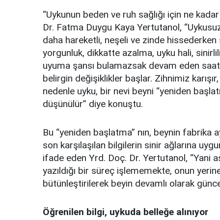
“Uykunun beden ve ruh sağlığı için ne kadar
Dr. Fatma Duygu Kaya Yertutanol, “Uykusuz
daha hareketli, neşeli ve zinde hissederken 
yorgunluk, dikkatte azalma, uyku hali, sinirl
uyuma şansı bulamazsak devam eden saatle
belirgin değişiklikler başlar. Zihnimiz karışı
nedenle uyku, bir nevi beyni “yeniden başla
düşünülür” diye konuştu.
Bu “yeniden başlatma” nın, beynin fabrika 
son karşılaşılan bilgilerin sinir ağlarına uyg
ifade eden Yrd. Doç. Dr. Yertutanol, “Yani asl
yazıldığı bir süreç işlememekte, onun yerine 
bütünleştirilerek beyin devamlı olarak günc
Öğrenilen bilgi, uykuda belleğe alınıyor