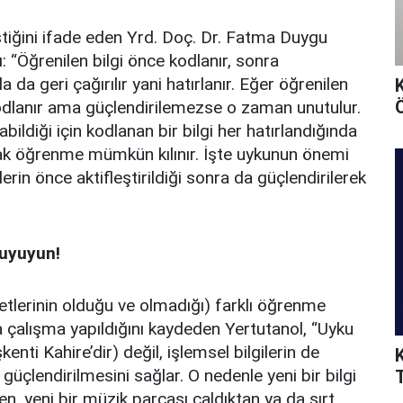
iğini ifade eden Yrd. Doç. Dr. Fatma Duygu
: “Öğrenilen bilgi önce kodlanır, sonra
da da geri çağırılır yani hatırlanır. Eğer öğrenilen
Ö
odlanır ama güçlendirilemezse o zaman unutulur.
ildiği için kodlanan bir bilgi her hatırlandığında
arak öğrenme mümkün kılınır. İşte uykunun önemi
erin önce aktifleştirildiği sonra da güçlendirilerek
 uyuyun!
ketlerinin olduğu ve olmadığı) farklı öğrenme
a çalışma yapıldığını kaydeden Yertutanol, “Uyku
kenti Kahire’dir) değil, işlemsel bilgilerin de
 güçlendirilmesini sağlar. O nedenle yeni bir bilgi
T
n, yeni bir müzik parçası çaldıktan ya da sırt