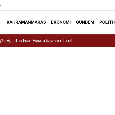
e
KAHRAMANMARAŞ
EKONOMI
GÜNDEM
POLITI
a Dulkadiroğlu Kırsalına 45 Milyonluk Yol Yatırımı!