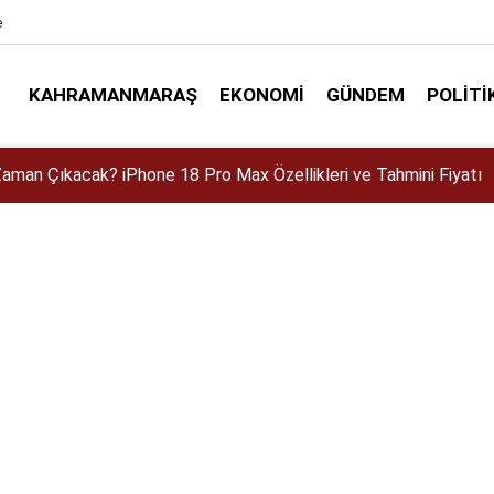
e
KAHRAMANMARAŞ
EKONOMI
GÜNDEM
POLITI
dir? İlkay Çiçek Kaç Yaşında, Evli mi, Eşi Kim?