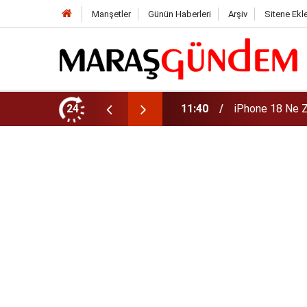
Manşetler
Günün Haberleri
Arşiv
Sitene Ekl
zellikleri ve Tahmini Fiyatı
24
11:39
İlkay Çiçek Kim