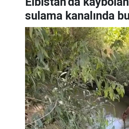
Elbistan’da kaybola
sulama kanalında bu