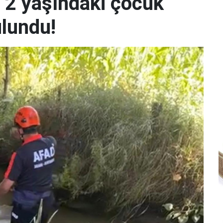
n 2 yaşındaki çocuk
lundu!