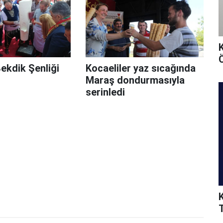
Ö
Bekdik Şenliği
Kocaeliler yaz sıcağında
Maraş dondurmasıyla
serinledi
T