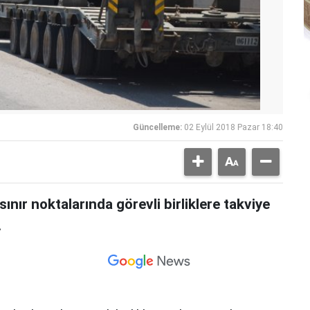
Güncelleme:
02 Eylül 2018 Pazar 18:40
sınır noktalarında görevli birliklere takviye
.