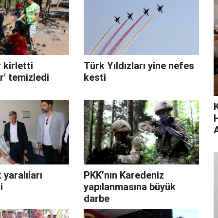
 kirletti
Türk Yıldızları yine nefes
r' temizledi
kesti
 yaralıları
PKK’nın Karedeniz
i
yapılanmasına büyük
darbe