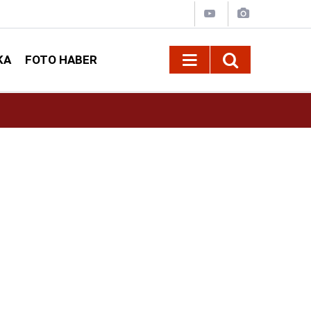
KA
FOTO HABER
11:37
Çitlekçi Halka Arz Ne Zaman? 2026 Çitlekçi Ha