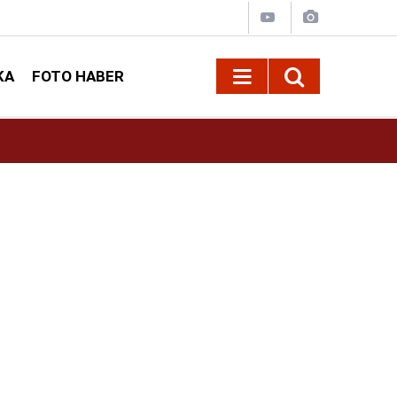
KA
FOTO HABER
13:11
Deri Kanserleri Erken Teşhisle Tedavi Edilebili