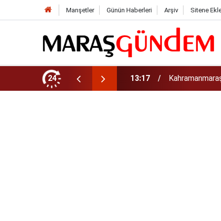
Manşetler
Günün Haberleri
Arşiv
Sitene Ekl
luk Yol Yatırımı!
24
13:13
Geleneksel Ağu