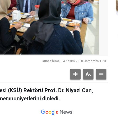
Güncelleme:
14 Kasım 2018 Çarşamba 10:31
i (KSÜ) Rektörü Prof. Dr. Niyazi Can,
 memnuniyetlerini dinledi.