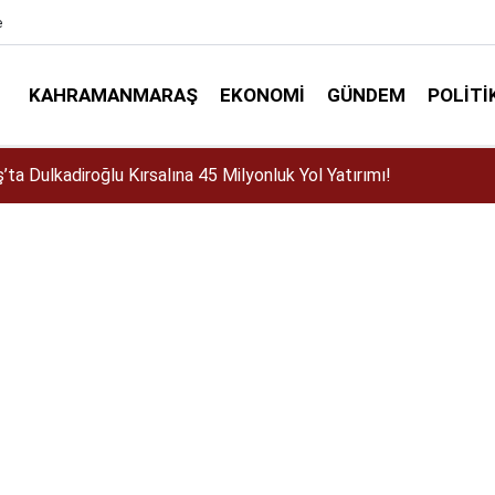
e
KAHRAMANMARAŞ
EKONOMI
GÜNDEM
POLITI
stos Fuarı'nda Sahne Zakkum'un!