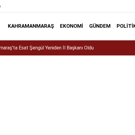
e
KAHRAMANMARAŞ
EKONOMI
GÜNDEM
POLITI
elir mi? Altın almalı mı? Satmalı mı? Uzmanlar ne diyor?