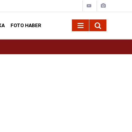
KA
FOTO HABER
16:42
Öz Sağlık-İş Kahramanmaraş Şube Başkanı Ar