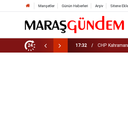
Manşetler
Günün Haberleri
Arşiv
Sitene Ekl
şkanı Oldu
24
17:08
Altın daha yüks