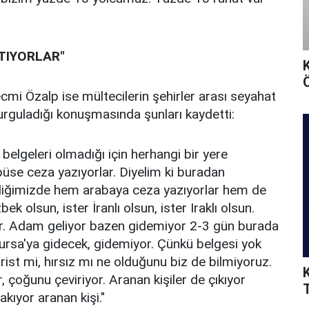
TIYORLAR"
Ö
cmi Özalp ise mültecilerin şehirler arası seyahat
vurguladığı konuşmasında şunları kaydetti:
n belgeleri olmadığı için herhangi bir yere
se ceza yazıyorlar. Diyelim ki buradan
diğimizde hem arabaya ceza yazıyorlar hem de
ek olsun, ister İranlı olsun, ister Iraklı olsun.
lar. Adam geliyor bazen gidemiyor 2-3 gün burada
ursa'ya gidecek, gidemiyor. Çünkü belgesi yok
örist mi, hırsız mı ne olduğunu biz de bilmiyoruz.
, çoğunu çeviriyor. Aranan kişiler de çıkıyor
T
akıyor aranan kişi."