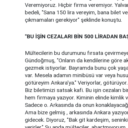
Veremiyoruz. Hiçbir firma veremiyor. Yalvarı
bedeli, "Sana 150 lira vereyim, bana bilet ver
çıkmamaları gerekiyor" şeklinde konuştu.
"BU İŞİN CEZALARI BİN 500 LİRADAN BA
Mültecilerin bu durumunu fırsata çevirmeye 
Gündoğmuş, "Onların da kendilerine göre akr
gezmek istiyorlar. Bayramda bunu çok yaşad
var. Mesela adamın minibüsü var veya hususi 
götüreyim Ankara'ya." Veriyorlar, götürüyor.
Biz biletimizi satsak kafi. Bu işin cezaları 
hem firmaya yazıyor. Kiminin elinde kimlik v
Sadece o. Arkasında da onun konaklayacağı 
Ama bize gelmiş , arkasında Ankara yazıyo
gidecek. Diyoruz, "Bak git kardeşim, seninki
verirler." Şu anda mülteciler, abartmıyoru