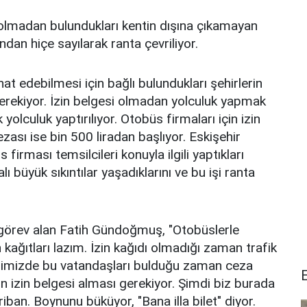
 olmadan bulundukları kentin dışına çıkamayan
dan hiçe sayılarak ranta çevriliyor.
hat edebilmesi için bağlı bulundukları şehirlerin
gerekiyor. İzin belgesi olmadan yolculuk yapmak
 yolculuk yaptırılıyor. Otobüs firmaları için izin
ası ise bin 500 liradan başlıyor. Eskişehir
firması temsilcileri konuyla ilgili yaptıkları
lı büyük sıkıntılar yaşadıklarını ve bu işi ranta
 görev alan Fatih Gündoğmuş, "Otobüslerle
n kağıtları lazım. İzin kağıdı olmadığı zaman trafik
erimizde bu vatandaşları bulduğu zaman ceza
n izin belgesi alması gerekiyor. Şimdi biz burada
ban. Boynunu büküyor, "Bana illa bilet" diyor.