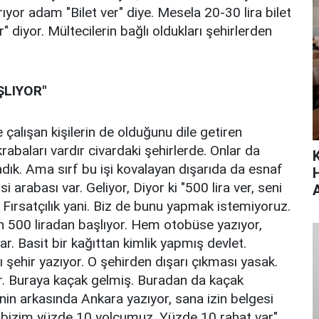
yor adam "Bilet ver" diye. Mesela 20-30 lira bilet
" diyor. Mültecilerin bağlı oldukları şehirlerden
ŞLIYOR"
çalışan kişilerin de olduğunu dile getiren
abaları vardır civardaki şehirlerde. Onlar da
ık. Ama sırf bu işi kovalayan dışarıda da esnaf
arabası var. Geliyor, Diyor ki "500 lira ver, seni
 Fırsatçılık yani. Biz de bunu yapmak istemiyoruz.
bin 500 liradan başlıyor. Hem otobüse yazıyor,
ar. Basit bir kağıttan kimlik yapmış devlet.
şehir yazıyor. O şehirden dışarı çıkması yasak.
r. Buraya kaçak gelmiş. Buradan da kaçak
nin arkasında Ankara yazıyor, sana izin belgesi
m, bizim yüzde 10 yolcumuz. Yüzde 10 rahat var"