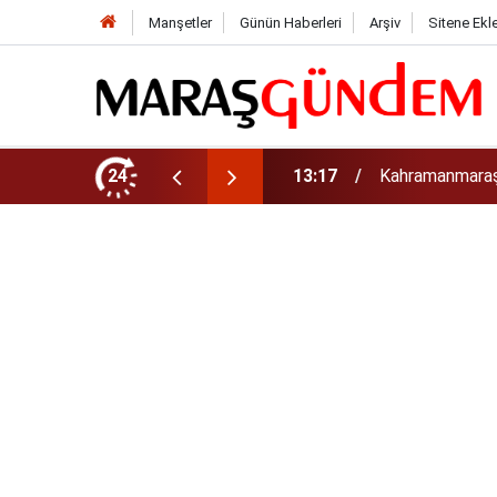
Manşetler
Günün Haberleri
Arşiv
Sitene Ekl
luk Yol Yatırımı!
24
13:13
Geleneksel Ağu