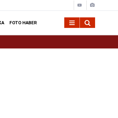
KA
FOTO HABER
13:11
Deri Kanserleri Erken Teşhisle Tedavi Edilebili