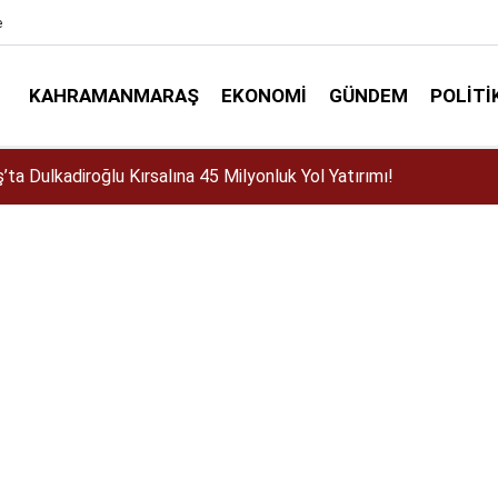
e
KAHRAMANMARAŞ
EKONOMI
GÜNDEM
POLITI
stos Fuarı'nda Sahne Zakkum'un!