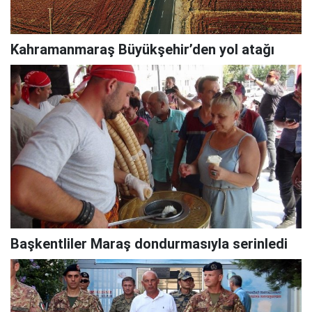
Kahramanmaraş Büyükşehir’den yol atağı
Başkentliler Maraş dondurmasıyla serinledi