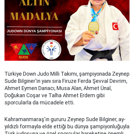
Türkiye Down Judo Milli Takımı, şampiyonada Zeynep
Sude Bilginer'in yanı sıra Firuze Ferda Şevval Devrim,
Ahmet Eymen Danacı, Musa Alan, Ahmet Ünal,
Doğukan Coşar ve Talha Ahmet Erdem gibi
sporcularla da mücadele etti.
Kahramanmaraş'ın gururu Zeynep Sude Bilginer, ay-
yıldızlı formayla elde ettiği bu dünya şampiyonluğuyla
Türk judosuna ve özel sporcular hareketine önemli