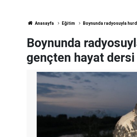
Anasayfa
Eğitim
Boynunda radyosuyla hurda
Boynunda radyosuyl
gençten hayat dersi