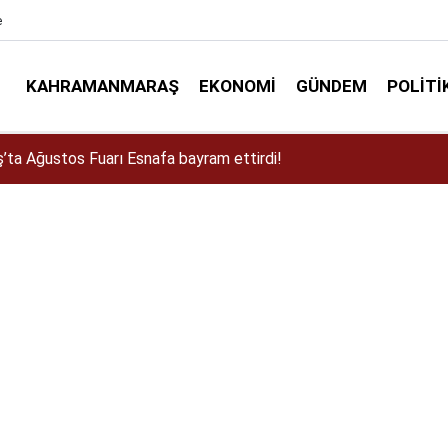
e
KAHRAMANMARAŞ
EKONOMI
GÜNDEM
POLITI
a Dulkadiroğlu Kırsalına 45 Milyonluk Yol Yatırımı!