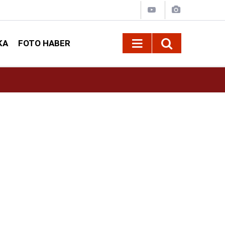
KA
FOTO HABER
13:13
Geleneksel Ağustos Fuarı'nda Sahne Zakkum