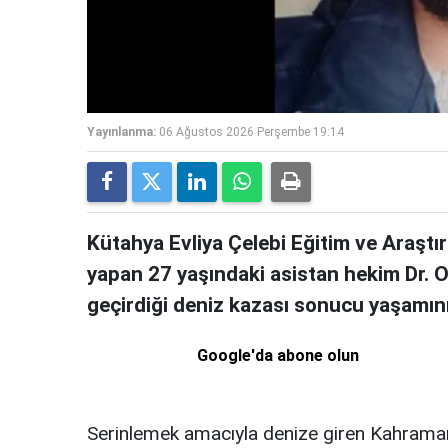
Yayınlanma:
06 Ağustos 2026 Perşembe 19:14
Kütahya Evliya Çelebi Eğitim ve Araştı
yapan 27 yaşındaki asistan hekim Dr. Oğ
geçirdiği deniz kazası sonucu yaşamını 
Google'da abone olun
Serinlemek amacıyla denize giren Kahraman