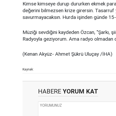
Kimse kimseye durup dururken ekmek paras
değerini bilmezsen krize girersin. Tasarr
savurmayacaksın. Hurda işinden günde 15-2
Müziği sevdiğini kaydeden Özcan, "Şarkı, şi
Radyoyla geziyorum. Ama radyo olmadan da
(Kenan Akyüz- Ahmet Şükrü Uluçay /İHA)
Kaynak:
HABERE
YORUM KAT