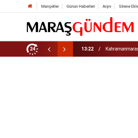
Manşetler
Günün Haberleri
Arşiv
Sitene Ekl
tirdi!
24
13:17
Kahramanmaraş’t