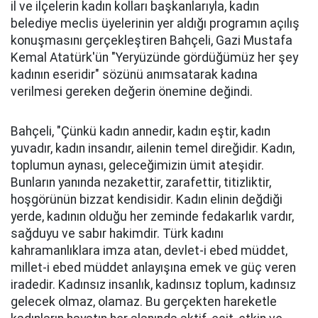
il ve ilçelerin kadın kolları başkanlarıyla, kadın
belediye meclis üyelerinin yer aldığı programın açılış
konuşmasını gerçekleştiren Bahçeli, Gazi Mustafa
Kemal Atatürk'ün "Yeryüzünde gördüğümüz her şey
kadının eseridir" sözünü anımsatarak kadına
verilmesi gereken değerin önemine değindi.
Bahçeli, "Çünkü kadın annedir, kadın eştir, kadın
yuvadır, kadın insandır, ailenin temel direğidir. Kadın,
toplumun aynası, geleceğimizin ümit ateşidir.
Bunların yanında nezakettir, zarafettir, titizliktir,
hoşgörünün bizzat kendisidir. Kadın elinin değdiği
yerde, kadının olduğu her zeminde fedakarlık vardır,
sağduyu ve sabır hakimdir. Türk kadını
kahramanlıklara imza atan, devlet-i ebed müddet,
millet-i ebed müddet anlayışına emek ve güç veren
iradedir. Kadınsız insanlık, kadınsız toplum, kadınsız
gelecek olmaz, olamaz. Bu gerçekten hareketle