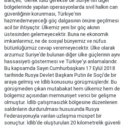
Bahçeli, "Gerek İdlib gerekse de Suriye'nin diğer
bölgelerinde yapılan operasyonlarda sivil halkın can
güvenliğinin korunması, Türkiye'nin
hazmedemeyeceği göç dalgasının önüne geçilmesi
acil bir ihtiyaçtır. Ülkemiz yeni bir göç akının
üstesinden gelemeyecektir. Buna ne ekonomik
imkanlarımız, ne de sosyal bünyemiz ve nüfus
bütünlüğümüz cevap veremeyecektir. Ülke olarak
arzumuz Suriye'de bulunan diğer ülke güçlerinin aynı
hassasiyeti göstermesi ve Türkiye'yi anlamalarıdır.
Bu kapsamda Sayın Cumhurbaşkanı 17 Eylül 2018
tarihinde Rusya Devlet Başkanı Putin ile Soçi'de bir
araya gelmiş ve İdlib konusunu görüşmüşlerdir. Bu
görüşmeden çıkan mutabakat hem ülkemiz hem de
bölgemiz açısından memnuniyet verici bir gelişme
olmuştur. İdlib çatışmasızlık bölgesine düzenlenen
saldırıların durdurulması hususunda Rusya
Federasyonuyla varılan uzlaşma müspet bir
sonuçtur. İdlib'de oluşturulan 20 kilometrelik güvenli