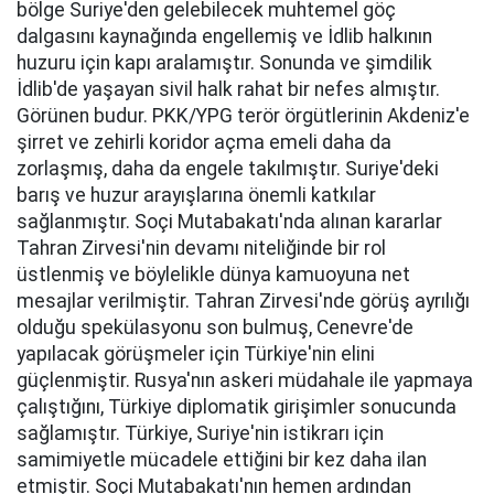
bölge Suriye'den gelebilecek muhtemel göç
dalgasını kaynağında engellemiş ve İdlib halkının
huzuru için kapı aralamıştır. Sonunda ve şimdilik
İdlib'de yaşayan sivil halk rahat bir nefes almıştır.
Görünen budur. PKK/YPG terör örgütlerinin Akdeniz'e
şirret ve zehirli koridor açma emeli daha da
zorlaşmış, daha da engele takılmıştır. Suriye'deki
barış ve huzur arayışlarına önemli katkılar
sağlanmıştır. Soçi Mutabakatı'nda alınan kararlar
Tahran Zirvesi'nin devamı niteliğinde bir rol
üstlenmiş ve böylelikle dünya kamuoyuna net
mesajlar verilmiştir. Tahran Zirvesi'nde görüş ayrılığı
olduğu spekülasyonu son bulmuş, Cenevre'de
yapılacak görüşmeler için Türkiye'nin elini
güçlenmiştir. Rusya'nın askeri müdahale ile yapmaya
çalıştığını, Türkiye diplomatik girişimler sonucunda
sağlamıştır. Türkiye, Suriye'nin istikrarı için
samimiyetle mücadele ettiğini bir kez daha ilan
etmiştir. Soçi Mutabakatı'nın hemen ardından