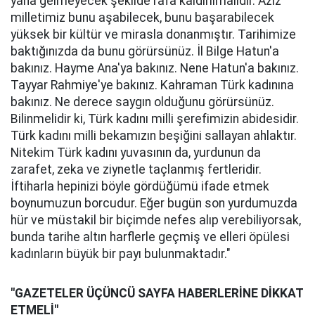
yana gelmeyecek şekilde rafa kaldırılmalıdır. Aziz
milletimiz bunu aşabilecek, bunu başarabilecek
yüksek bir kültür ve mirasla donanmıştır. Tarihimize
baktığınızda da bunu görürsünüz. İl Bilge Hatun'a
bakınız. Hayme Ana'ya bakınız. Nene Hatun'a bakınız.
Tayyar Rahmiye'ye bakınız. Kahraman Türk kadınına
bakınız. Ne derece saygın olduğunu görürsünüz.
Bilinmelidir ki, Türk kadını milli şerefimizin abidesidir.
Türk kadını milli bekamızın beşiğini sallayan ahlaktır.
Nitekim Türk kadını yuvasının da, yurdunun da
zarafet, zeka ve ziynetle taçlanmış fertleridir.
İftiharla hepinizi böyle gördüğümü ifade etmek
boynumuzun borcudur. Eğer bugün son yurdumuzda
hür ve müstakil bir biçimde nefes alıp verebiliyorsak,
bunda tarihe altın harflerle geçmiş ve elleri öpülesi
kadınların büyük bir payı bulunmaktadır."
"GAZETELER ÜÇÜNCÜ SAYFA HABERLERİNE DİKKAT
ETMELİ"