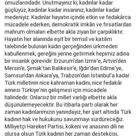
omuzlarındadır. Unutmayınız ki, kadınlar kadar
güçlüyüz, kadınlar kadar insanınız, kadınlar kadar
medeniyiz. Kadınlar hayatın içinde etkin ve fedakârca
mücadele ederken, demokratik imkân ve fırsatlardan
mahrum olmaları elbette akla ziyan bir çarpıklıktır.
Hayatın her alanında eşit bir temsil ve katılım
talebinde bulunan kadın gerçeğinden ürkmeden
kabullenmek, gereğini yerine getirmek hepimiz adına
bir insanlık görevidir. Erzurum'dan İzmir'e, Artvin'den
Mersin'e, Şırnak'tan Balıkesir'e, Iğdır'dan Edirne'ye,
Samsun'dan Ankara'ya, Trabzon'dan İstanbul'a kadar
Türk milletinin nice kahraman kadını, nice fedakâr
annesi Türkiye'nin gelişmesi için mücadele
halindedir. Onlarsız bir millet varlığı elbette akla
düşünülemeyecektir. Bu itibarla parti olarak her
zaman kadınlarımızın yanındayız, her şart altında Türk
kadının hak ve hukukunu savunmayı sürdüreceğiz.
Milliyetçi Hareket Partisi, kökeni ve anasının dili ne
olursa olsun Türk kadının her zaman destekçisi,