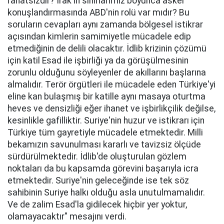
rahatsızdır? Irak'ın sınırlarımız boyunca asker
konuşlandırmasında ABD'nin rolü var mıdır? Bu
soruların cevapları aynı zamanda bölgesel istikrar
açısından kimlerin samimiyetle mücadele edip
etmediğinin de delili olacaktır. İdlib krizinin çözümü
için katil Esad ile işbirliği ya da görüşülmesinin
zorunlu olduğunu söyleyenler de akıllarını başlarına
almalıdır. Terör örgütleri ile mücadele eden Türkiye'yi
eline kan bulaşmış bir katille aynı masaya oturtma
heves ve densizliği eğer ihanet ve işbirlikçilik değilse,
kesinlikle gafilliktir. Suriye'nin huzur ve istikrarı için
Türkiye tüm gayretiyle mücadele etmektedir. Milli
bekamızın savunulması kararlı ve tavizsiz ölçüde
sürdürülmektedir. İdlib'de oluşturulan gözlem
noktaları da bu kapsamda görevini başarıyla icra
etmektedir. Suriye'nin geleceğinde ise tek söz
sahibinin Suriye halkı olduğu asla unutulmamalıdır.
Ve de zalim Esad'la gidilecek hiçbir yer yoktur,
olamayacaktır" mesajını verdi.