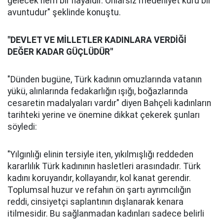
gelecek hem bir hayaldir. Onlarsız medeniyet kuru bir
avuntudur" şeklinde konuştu.
"DEVLET VE MİLLETLER KADINLARA VERDİĞİ
DEĞER KADAR GÜÇLÜDÜR"
"Dünden bugüne, Türk kadının omuzlarında vatanın
yükü, alınlarında fedakarlığın ışığı, boğazlarında
cesaretin madalyaları vardır" diyen Bahçeli kadınların
tarihteki yerine ve önemine dikkat çekerek şunları
söyledi:
"Yılgınlığı elinin tersiyle iten, yıkılmışlığı reddeden
kararlılık Türk kadınının hasletleri arasındadır. Türk
kadını koruyandır, kollayandır, kol kanat gerendir.
Toplumsal huzur ve refahın ön şartı ayrımcılığın
reddi, cinsiyetçi saplantının dışlanarak kenara
itilmesidir. Bu sağlanmadan kadınları sadece belirli