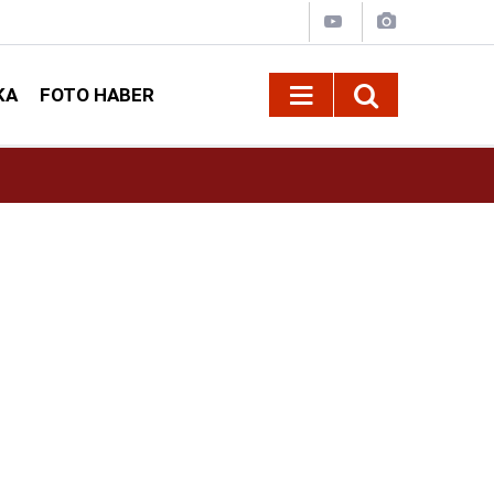
KA
FOTO HABER
13:54
KAFUM Fuar Alanı Bulut ve Yavuz’un Ezgileriy