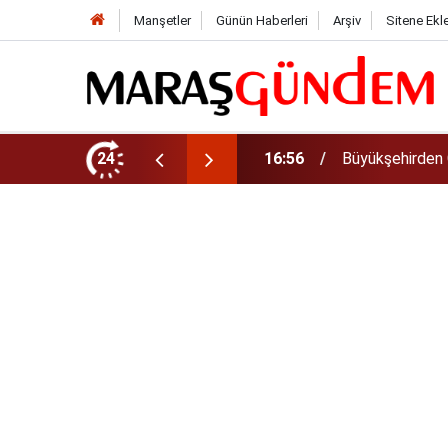
Manşetler
Günün Haberleri
Arşiv
Sitene Ekl
i dönemin ön kayıtları başladı!
24
16:56
Büyükşehirden 