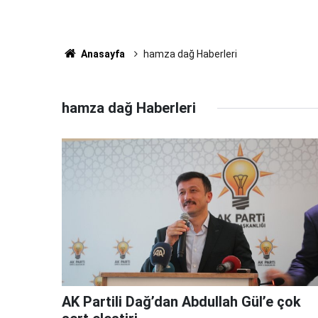
Anasayfa
hamza dağ Haberleri
hamza dağ Haberleri
AK Partili Dağ’dan Abdullah Gül’e çok