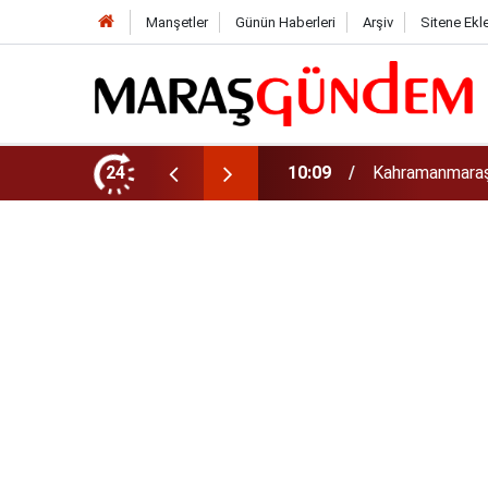
Manşetler
Günün Haberleri
Arşiv
Sitene Ekl
24
10:09
Kahramanmaraş’