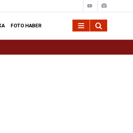
KA
FOTO HABER
10:00
Başkan Akpınar Bağlarbaşı Mahallesi sakinleri