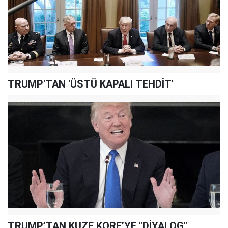
TRUMP'TAN 'ÜSTÜ KAPALI TEHDİT'
TRUMP’TAN KUZE KORE’YE "DİYALOG"