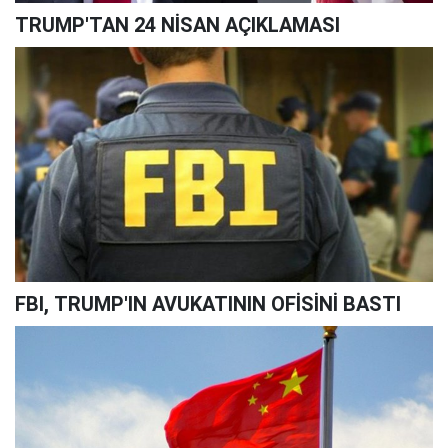
TRUMP'TAN 24 NİSAN AÇIKLAMASI
FBI, TRUMP'IN AVUKATININ OFİSİNİ BASTI