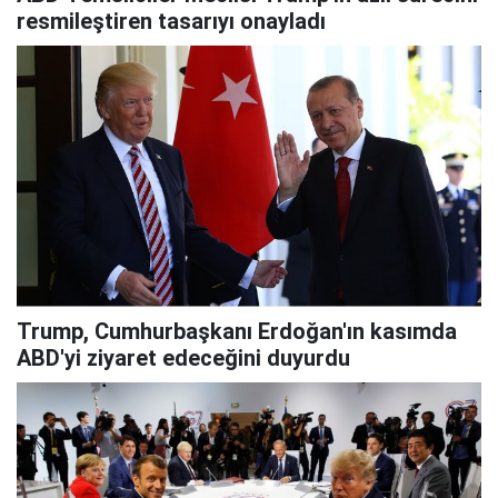
resmileştiren tasarıyı onayladı
Trump, Cumhurbaşkanı Erdoğan'ın kasımda
ABD'yi ziyaret edeceğini duyurdu