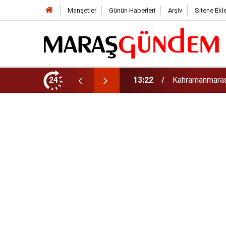
Manşetler
Günün Haberleri
Arşiv
Sitene Ekl
nlendi!
24
13:22
Kahramanmaraş’