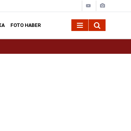
KA
FOTO HABER
13:17
Kahramanmaraş’ta Dulkadiroğlu Kırsalına 45 M